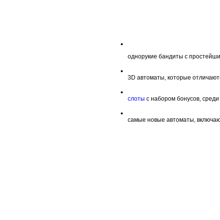
выигрыши. За все отвечает механ
Игры в украинском онлайн ка
характеристиками. В каталогах р
однорукие бандиты с простейш
3D автоматы, которые отличаю
слоты
 с набором бонусов, сред
самые новые автоматы, включаю
Игры с живыми дилерами доволь
баккара и многие другие игры до
потренироваться всегда можно за
Достоинства игры в 
Многие постоянные гости по дост