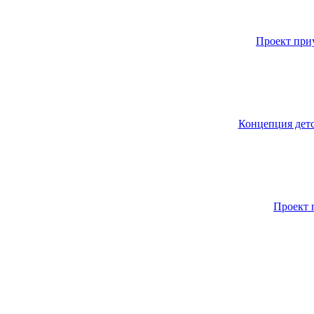
Проект приу
Концепция детс
Проект 