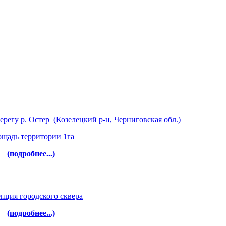
ерегу р. Остер (Козелецкий р-н, Черниговская обл.)
щадь территории 1га
(подробнее...)
пция городского сквера
(подробнее...)